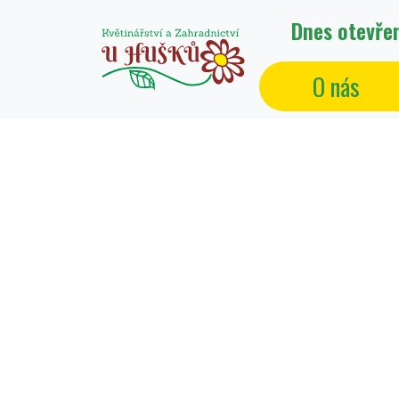
Dnes otevř
O nás