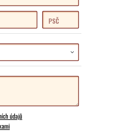
PSČ
ích údajů
kami