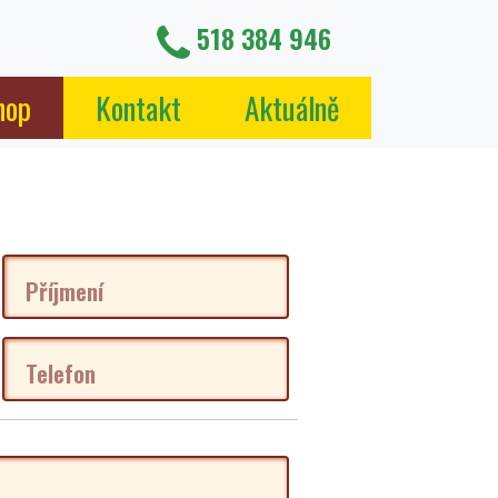
518 384 946
hop
Kontakt
Aktuálně
Příjmení
Telefon