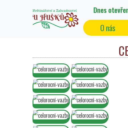
Dnes otevř
O nás
C