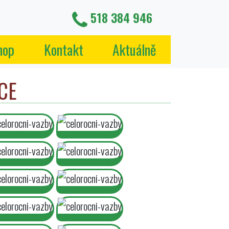
518 384 946
hop
Kontakt
Aktuálně
CE